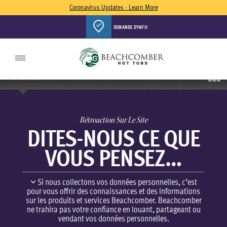
Coronavirus Updates - Learn More
DEMANDE D'INFO
Toggle
navigation
Toggle
DIRECTIVES
navigati
Rétroaction Sur Le Site
DITES-NOUS CE QUE
VOUS PENSEZ…
Si nous collectons vos données personnelles, c’est
pour vous offrir des connaissances et des informations
sur les produits et services Beachcomber. Beachcomber
ne trahira pas votre confiance en louant, partageant ou
vendant vos données personnelles.